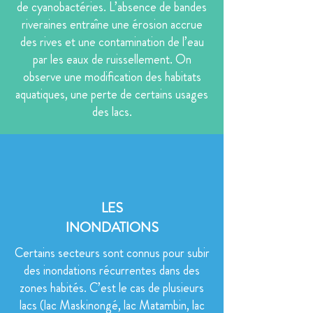
de cyanobactéries. L’absence de bandes
riveraines entraîne une érosion accrue
des rives et une contamination de l’eau
par les eaux de ruissellement. On
observe une modification des habitats
aquatiques, une perte de certains usages
des lacs.
LES
INONDATIONS
Certains secteurs sont connus pour subir
des inondations récurrentes dans des
zones habités. C’est le cas de plusieurs
lacs (lac Maskinongé, lac Matambin, lac