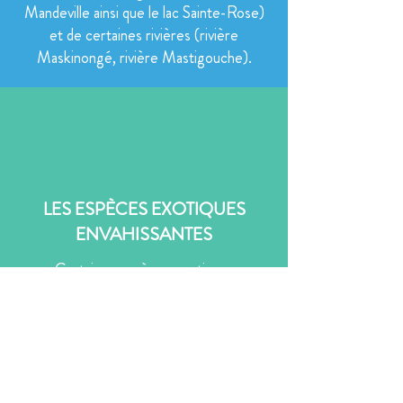
Mandeville ainsi que le lac Sainte-Rose)
et de certaines rivières (rivière
Maskinongé, rivière Mastigouche).
LES ESPÈCES EXOTIQUES
ENVAHISSANTES
Certaines espèces exotiques
envahissantes sont déjà présentes, entre
autres, sur les rives des lacs et des cours
d’eau. Il s’agit notamment de la renouée
du Japon et du phragmite. Les plantes
exotiques envahissantes ont plusieurs