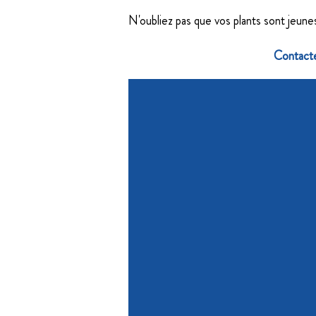
N'oubliez pas que vos plants sont jeunes
Contacte
C
Consu
Con