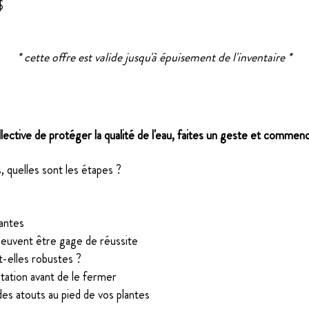
x
$
* cette offre est valide jusqu'à épuisement de l'inventaire *
Bande riveraine en action
ollective de protéger la qualité de l'eau,​ faites un geste et commenc
, quelles sont les étapes ?
lantes
peuvent être gage de réussite
t-elles robustes ?
ntation avant de le fermer
des atouts au pied de vos plantes