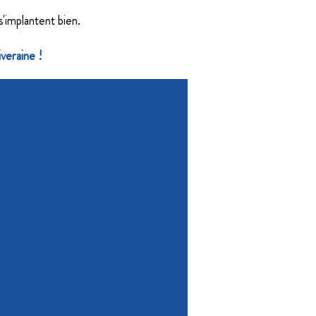
s'implantent bien.​
veraine !
x
talus
gétaux
?
iller ?
Bande riveraine