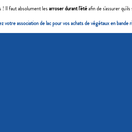
 ! Il faut absolument les
arroser durant l'été
afin de s'assurer qu'ils 
z votre association de lac pour vos achats de végétaux en bande ri
Consultez les
Fiches descriptives des espèces de végétau
hoisir les espèces en fonction de leur emplacement sur le 
ltez notre
Guide de plantation : c
omment planter mes vé
sultez notre
Guide de taille : quoi, comment, qui, quand ta