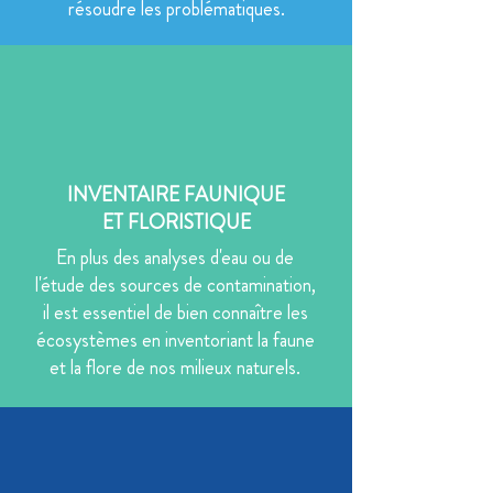
résoudre les problématiques.
INVENTAIRE FAUNIQUE
ET FLORISTIQUE
En plus des analyses d'eau ou de
l'étude des sources de contamination,
il est essentiel de bien connaître les
écosystèmes en inventoriant la faune
et la flore de nos milieux naturels.