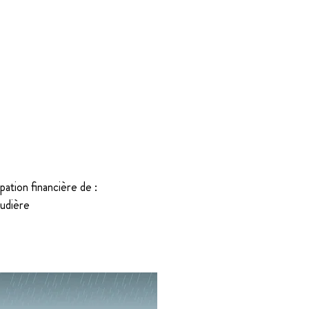
ipation financière de :
audière
Fonctionnement d'un jardin pluvial