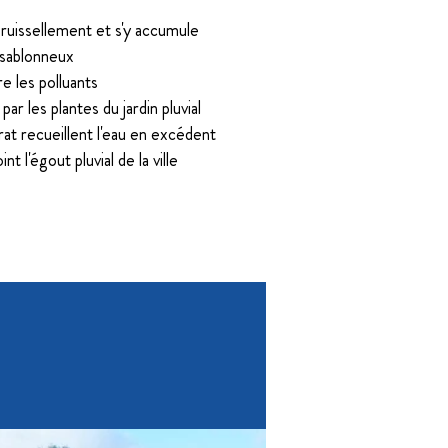
ar ruissellement et s'y accumule
t sablonneux
re les polluants
ar les plantes du jardin pluvial
rat recueillent l'eau en excédent
nt l'égout pluvial de la ville