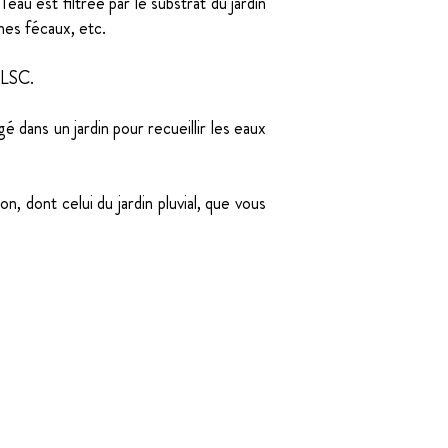
eau est filtrée par le substrat du jardin
rmes fécaux, etc.
 CLSC.
gé dans un jardin pour recueillir les eaux
 dont celui du jardin pluvial, que vous