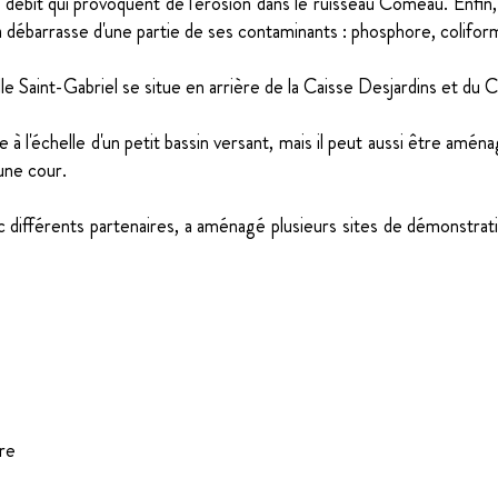
 débit qui provoquent de l'érosion dans le ruisseau Comeau. Enfin, l'
 la débarrasse d'une partie de ses contaminants : phosphore, colifo
ille Saint-Gabriel se situe en arrière de la Caisse Desjardins et du
 à l'échelle d'un petit bassin versant, mais il peut aussi être aména
'une cour.
ifférents partenaires, a aménagé plusieurs sites de démonstration,
re