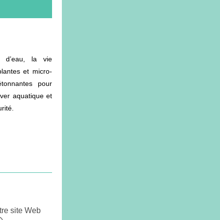
d’eau, la vie 
lantes et micro-
tonnantes pour 
ver aquatique et 
rité.
re site Web