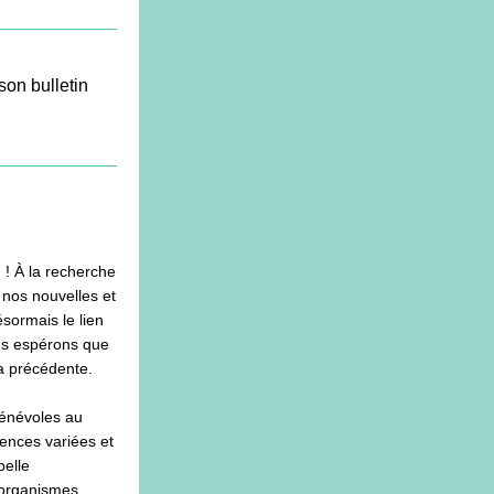
on bulletin 
! À la recherche 
nos nouvelles et 
sormais le lien 
us espérons que 
la précédente.
énévoles au 
ences variées et 
elle 
rganismes. 