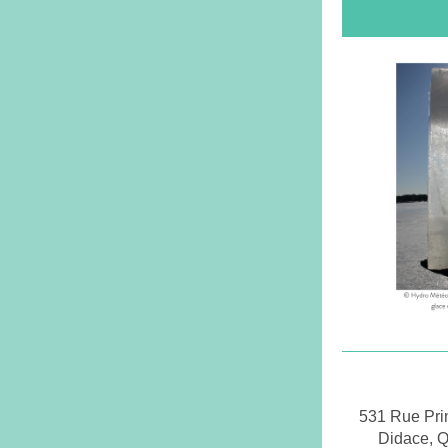
531 Rue Prin
Didace, 