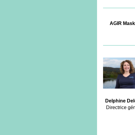
AGIR Mask
Delphine Del
Directrice gé