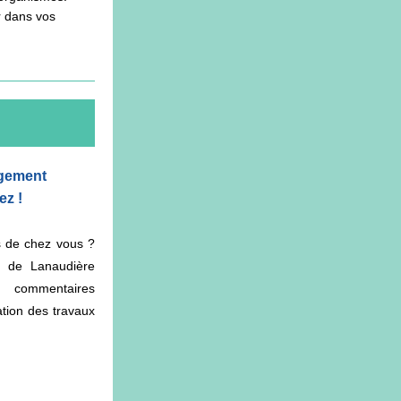
 dans vos 
gement 
ez !
s de chez vous ? 
 de Lanaudière 
commentaires 
tion des travaux 